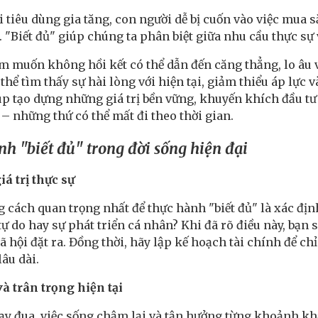
i tiêu dùng gia tăng, con người dễ bị cuốn vào việc mua
 "Biết đủ" giúp chúng ta phân biệt giữa nhu cầu thực sự 
m muốn không hồi kết có thể dẫn đến căng thẳng, lo âu v
 thể tìm thấy sự hài lòng với hiện tại, giảm thiểu áp lực 
úp tạo dựng những giá trị bền vững, khuyến khích đầu tư 
t – những thứ có thể mất đi theo thời gian.
nh "biết đủ" trong đời sống hiện đại
iá trị thực sự
cách quan trọng nhất để thực hành "biết đủ" là xác định 
tự do hay sự phát triển cá nhân? Khi đã rõ điều này, bạn
 hội đặt ra. Đồng thời, hãy lập kế hoạch tài chính để chỉ
lâu dài.
à trân trọng hiện tại
ạy đua, việc sống chậm lại và tận hưởng từng khoảnh khắ