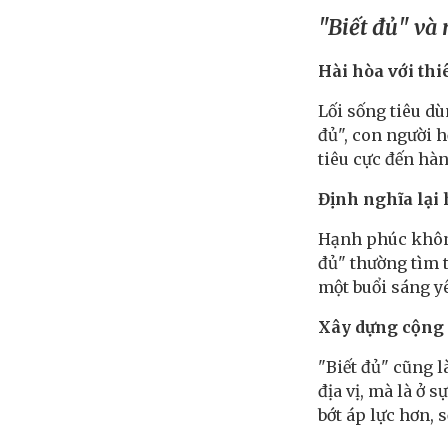
"Biết đủ" và 
Hài hòa với th
Lối sống tiêu d
đủ", con người 
tiêu cực đến hàn
Định nghĩa lại
Hạnh phúc không
đủ" thường tìm t
một buổi sáng y
Xây dựng cộng
"Biết đủ" cũng l
địa vị, mà là ở 
bớt áp lực hơn,