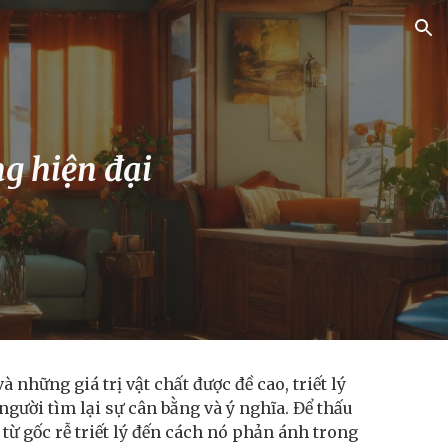
ion
ng hiện đại
 những giá trị vật chất được đề cao, triết lý
người tìm lại sự cân bằng và ý nghĩa. Để thấu
 từ gốc rễ triết lý đến cách nó phản ánh trong