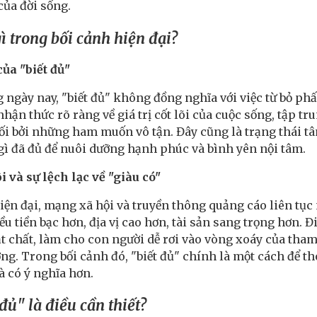
của đời sống.
gì trong bối cảnh hiện đại?
của "biết đủ"
 ngày nay, "biết đủ" không đồng nghĩa với việc từ bỏ p
hận thức rõ ràng về giá trị cốt lõi của cuộc sống, tập tr
hối bởi những ham muốn vô tận. Đây cũng là trạng thái tâ
gì đã đủ để nuôi dưỡng hạnh phúc và bình yên nội tâm.
i và sự lệch lạc về "giàu có"
hiện đại, mạng xã hội và truyền thông quảng cáo liên t
u tiền bạc hơn, địa vị cao hơn, tài sản sang trọng hơn. 
vật chất, làm cho con người dễ rơi vào vòng xoáy của tham
g. Trong bối cảnh đó, "biết đủ" chính là một cách để t
à có ý nghĩa hơn.
 đủ" là điều cần thiết?