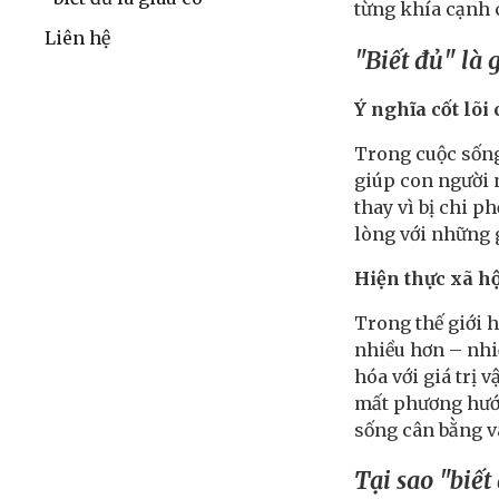
từng khía cạnh 
Liên hệ
"Biết đủ" là 
Ý nghĩa cốt lõi 
Trong cuộc sống
giúp con người n
thay vì bị chi p
lòng với những 
Hiện thực xã hộ
Trong thế giới 
nhiều hơn – nhiề
hóa với giá trị 
mất phương hướn
sống cân bằng v
Tại sao "biết