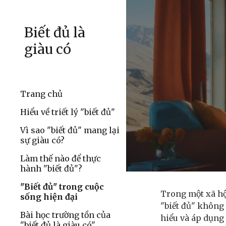
Sk
Biết đủ là
giàu có
Trang chủ
Hiểu về triết lý "biết đủ"
Vì sao "biết đủ" mang lại
sự giàu có?
Làm thế nào để thực
hành "biết đủ"?
"Biết đủ" trong cuộc
Trong một xã hội
sống hiện đại
"biết đủ" không 
Bài học trường tồn của
hiểu và áp dụng 
"biết đủ là giàu có"