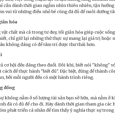
chỉ cần dành thời gian ngắm nhìn thiên nhiên, tận hưởng
m vui từ những điều nhỏ bé cũng đã đủ để nuôi dưỡng t
giản hóa
 vật chất mà cả trong tư duy, tối giản hóa giúp cuộc số
iết, chỉ giữ lại những thứ thực sự mang lại giá trị hoặc 
 âu không đáng có để tâm trí được thư thái hơn.
i
ả cơ hội đều đáng theo đuổi. Đôi khi, biết nói "không" 
 cách để thực hành "biết đủ". Đặc biệt, đừng để thành c
ạn, bởi mỗi người đều có một hành trình riêng.
ng đồng
 sự không nằm ở số lượng tài sản bạn sở hữu, mà nằm ở k
nh đã có đủ để cho đi. Hãy dành thời gian tham gia các 
óm phát triển cá nhân để tìm thấy ý nghĩa thực sự trong